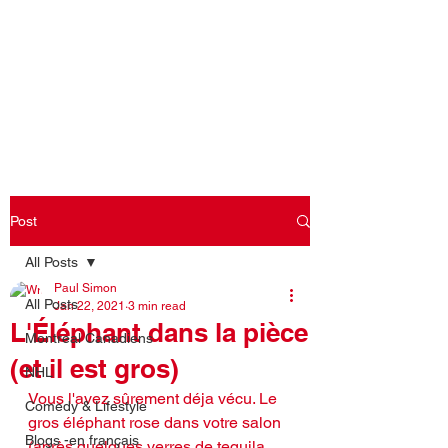
Log In
Post
All Posts
Paul Simon
All Posts
Jan 22, 2021
3 min read
L'Éléphant dans la pièce
Montreal Canadiens
(et il est gros)
NHL
Vous l'avez sûrement déja vécu. Le 
Comedy & Lifestyle
gros éléphant rose dans votre salon 
Blogs -en français
(après quelques verres de tequila 