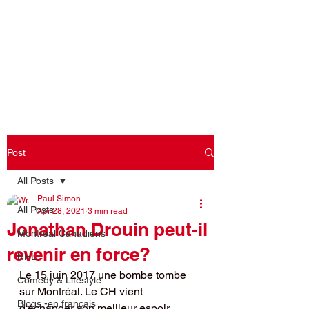
Log In
Post
All Posts
Paul Simon
All Posts
Apr 28, 2021
3 min read
Jonathan Drouin peut-il
Montreal Canadiens
revenir en force?
NHL
Le 15 juin 2017 une bombe tombe 
Comedy & Lifestyle
sur Montréal. Le CH vient 
Blogs -en français
d'échanger son meilleur espoir, 