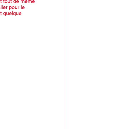
aut tout de même 
ler pour le 
st quelque 