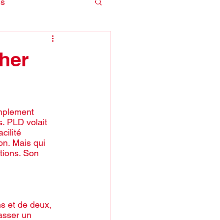
is
cher
implement 
. PLD volait 
cilité 
on. Mais qui 
tions. Son 
s et de deux, 
asser un 