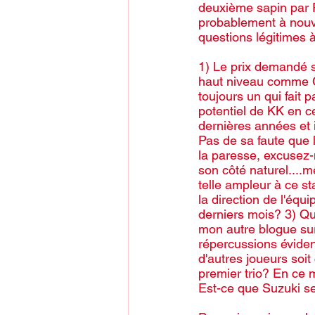
deuxième sapin par P
probablement à nouv
questions légitimes à
1) Le prix demandé s
haut niveau comme Ca
toujours un qui fait
potentiel de KK en 
dernières années et il
Pas de sa faute que 
la paresse, excusez-m
son côté naturel....
telle ampleur à ce st
la direction de l'éq
derniers mois? 3) Qu
mon autre blogue sur 
répercussions éviden
d'autres joueurs soit
premier trio? En ce 
Est-ce que Suzuki ser