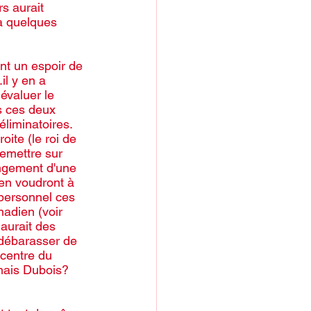
s aurait 
a quelques 
nt un espoir de 
l y en a 
évaluer le 
 ces deux 
éliminatoires. 
ite (le roi de 
remettre sur 
angement d'une 
 en voudront à 
personnel ces 
adien (voir 
aurait des 
 débarasser de 
 centre du 
mais Dubois? 