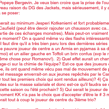
opeye Bergevin. Je veux bien croire que la prise de l'our
eau raison du DG des Jackets, mais sérieusement, il y 
 se poser: 
erait au minimum Jesperi Kotkeniemi et fort probableme
ufield (peut être devoir rajouter un chausson avec ca...i
 partie de ces échanges monstres). Mais peut-on vraiment 
ce moment? On a quand même vu des flashs intéressants
 faut dire qu'il a très bien paru lors des dernières séries 
le pauvre joueur de centre a un Armia en pyjamas à sa dro
oi) et un ailier gauche en Toffoli un brin confus (svp le 
même chose pour Romanov!).  2) Quel effet aurait un ch
age-ci sur la chimie de l'équipe? Est-ce que des joueurs
uipe, ils ont quand même vécu pas mal de mouvement de 
el message enverrait-on aux jeunes repêchés par le Can
tout les premiers choix qui sont rendus ailleurs)? 4) Ça 
tes sur la masse salariale et donc est-ce qu'il faudra se
 cette saison ou l'été prochain? 5) Qui serait le joueur de
moment KK n'a pas le choix que d'accepter d'être le # 3 
ait tout à coup le joueur de centre du 3ième trio?