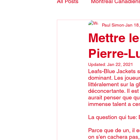
All Posts
Montreal Canadien
Paul Simon
Jan 18
Blogs- in English
Mettre l
Pierre-L
Updated:
Jan 22, 2021
Leafs-Blue Jackets sé
dominant. Les joueur
littéralement sur la 
déconcertante. Il est
aurait penser que que
immense talent a cer
La question qui tue:
Parce que de un, il 
on s'en cachera pas