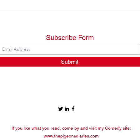
An oasis on the horizon
Subscribe Form
Submit
If you like what you read, come by and visit my Comedy site:
www.thepigeonsdiaries.com