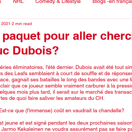
s
NHL
Comedy & Lifestyle
Blogs -en frança
, 2021
2 min read
e paquet pour aller cher
uc Dubois?
ries éliminatoires, l'été dernier. Dubois avait été tout s
s des Leafs semblaient à court de souffle et de réponses
glace, gagnait ses batailles le long des bandes avec une fa
 clair que ce joueur semble vraiment carburer à la pressi
lques mois plus tard, il serait sur le marché des transac
tes de quoi faire saliver les amateurs du CH. 
 Est-ce que (l'immense) coût en vaudrait la chandelle?
est jeune et est signé pendant les deux prochaines saison
, Jarmo Kekaleinen ne voudra assurément pas se faire p