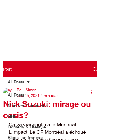
Log In
Post
All Posts
Paul Simon
All Posts
Nov 15, 2021
2 min read
Nick Suzuki: mirage ou
Montreal Canadiens
oasis?
NHL
Ça va vraiment mal à Montréal.  
Comedy & Lifestyle
̶L̶'̶I̶m̶p̶a̶c̶t̶  Le CF Montréal a échoué 
Blogs -en français
dans sa tentative d'accéder aux 